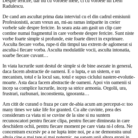
Despre fericire, dar nu cu vorbele mele, ci cu vorbele lui Dem
Radulescu.
De cand am ascultat prima data interviul cu el din cadrul emisiunii
Profesionistii, acum vreun an, mi-au ramas intiparite in creier
vorbele sale despre fericire. In seara asta am gasit un clip care
contine numai fragmentul in care vorbeste despre fericire. Sunt niste
vorbe foarte simple si profunde, este foarte direct in exprimare.
Asculta fiecare vorba, rupe-ti din timpul tau extrem de aglomerat si
asculta-i fiecare vorba. Asculta modulatiile vocii, asculta intonatia,
soarbe fiecare cuvant…
In viata lucrurile sunt destul de simple si de bine asezate in general,
daca facem abstractie de oameni. E o lupta, e un sistem, e un
mecanism, totul e la locul sau, totul e supus ciclului nastere-evolutie-
moarte. Asta daca facem abstractie de oameni. Apoi vin oamenii si
incep sa complice lucrurile, incep sa strice armonia. Orgolii, ura,
frustrari, razbunari, inconstienta, ignoranta…
Am citit de curand o fraza pe care de-abia acum am perceput-o: too
many times we take life for granted. Cu alte cuvinte, prea des
consideram ca viata ni se cuvine de la sine si nu suntem
recunoscatori pentru fiecare clipa, pentru fiecare dimineata in care
deschidem ochii, pentru fiecare moment pe care viata ni-l ofera. Ne
concentram excesiv pe a ne lupta intre noi, pe a ne demonstra unul
altuia cine e mai tare si mai puternic, ne sapam unii altora gropi in