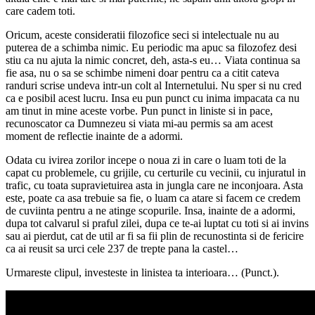
care cadem toti.
Oricum, aceste consideratii filozofice seci si intelectuale nu au
puterea de a schimba nimic. Eu periodic ma apuc sa filozofez desi
stiu ca nu ajuta la nimic concret, deh, asta-s eu… Viata continua sa
fie asa, nu o sa se schimbe nimeni doar pentru ca a citit cateva
randuri scrise undeva intr-un colt al Internetului. Nu sper si nu cred
ca e posibil acest lucru. Insa eu pun punct cu inima impacata ca nu
am tinut in mine aceste vorbe. Pun punct in liniste si in pace,
recunoscator ca Dumnezeu si viata mi-au permis sa am acest
moment de reflectie inainte de a adormi.
Odata cu ivirea zorilor incepe o noua zi in care o luam toti de la
capat cu problemele, cu grijile, cu certurile cu vecinii, cu injuratul in
trafic, cu toata supravietuirea asta in jungla care ne inconjoara. Asta
este, poate ca asa trebuie sa fie, o luam ca atare si facem ce credem
de cuviinta pentru a ne atinge scopurile. Insa, inainte de a adormi,
dupa tot calvarul si praful zilei, dupa ce te-ai luptat cu toti si ai invins
sau ai pierdut, cat de util ar fi sa fii plin de recunostinta si de fericire
ca ai reusit sa urci cele 237 de trepte pana la castel…
Urmareste clipul, investeste in linistea ta interioara… (Punct.).