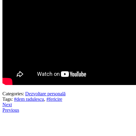
Categories:
Dezvoltare personală
Tags:
#dem radulescu
,
#fericire
Next
Previous