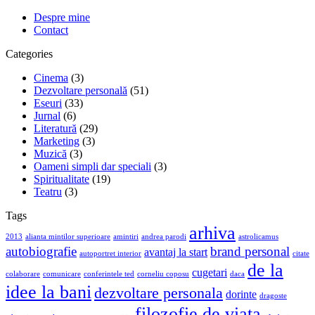
Despre mine
Contact
Categories
Cinema
(3)
Dezvoltare personală
(51)
Eseuri
(33)
Jurnal
(6)
Literatură
(29)
Marketing
(3)
Muzică
(3)
Oameni simpli dar speciali
(3)
Spiritualitate
(19)
Teatru
(3)
Tags
arhiva
2013
alianta mintilor superioare
amintiri
andrea parodi
astrolicamus
autobiografie
brand personal
avantaj la start
autoportret interior
citate
de la
cugetari
colaborare
comunicare
conferintele ted
corneliu coposu
daca
idee la bani
dezvoltare personala
dorinte
dragoste
filozofie de viata