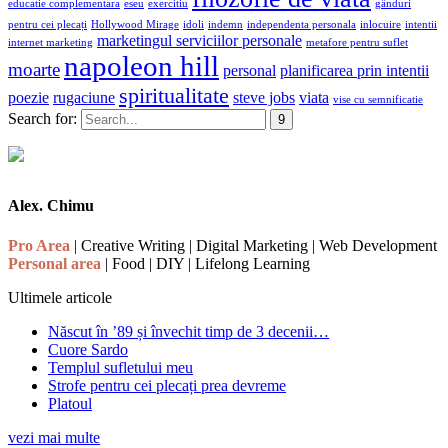
educatie complementara
eseu
exercitiu
gânduri
pentru cei plecați
Hollywood Mirage
idoli
indemn
independenta personala
inlocuire
intentii
marketingul serviciilor personale
internet marketing
metafore pentru suflet
napoleon hill
moarte
personal
planificarea prin intentii
spiritualitate
poezie
rugaciune
steve jobs
viata
vise cu semnificatie
Search for:
Alex. Chimu
Pro Area
| Creative Writing | Digital Marketing | Web Development
Personal area
| Food | DIY | Lifelong Learning
Ultimele articole
Născut în ’89 și învechit timp de 3 decenii…
Cuore Sardo
Templul sufletului meu
Strofe pentru cei plecați prea devreme
Platoul
vezi mai multe